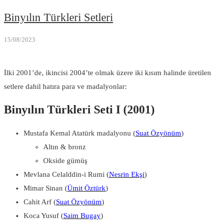
Binyılın Türkleri Setleri
15/08/2023
İlki 2001’de, ikincisi 2004’te olmak üzere iki kısım halinde üretilen
setlere dahil hatıra para ve madalyonlar:
Binyılın Türkleri Seti I (2001)
Mustafa Kemal Atatürk madalyonu (
Suat Özyönüm
)
Altın & bronz
Okside gümüş
Mevlana Celalddin-i Rumi (
Nesrin Ekşi
)
Mimar Sinan (
Ümit Öztürk
)
Cahit Arf (
Suat Özyönüm
)
Koca Yusuf (
Saim Bugay
)