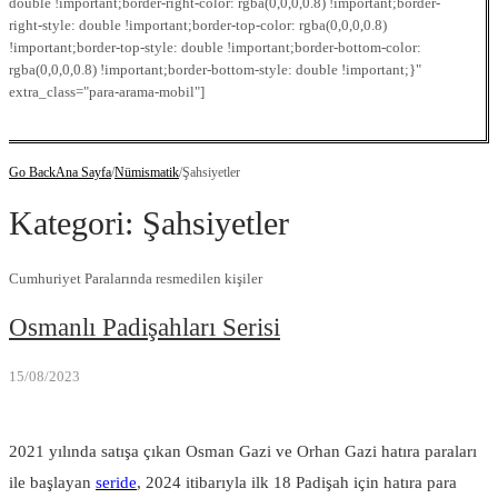
double !important;border-right-color: rgba(0,0,0,0.8) !important;border-
right-style: double !important;border-top-color: rgba(0,0,0,0.8)
!important;border-top-style: double !important;border-bottom-color:
rgba(0,0,0,0.8) !important;border-bottom-style: double !important;}"
extra_class="para-arama-mobil"]
Go Back
Ana Sayfa
/
Nümismatik
/
Şahsiyetler
Kategori:
Şahsiyetler
Cumhuriyet Paralarında resmedilen kişiler
Osmanlı Padişahları Serisi
15/08/2023
2021 yılında satışa çıkan Osman Gazi ve Orhan Gazi hatıra paraları
ile başlayan
seride
, 2024 itibarıyla ilk 18 Padişah için hatıra para