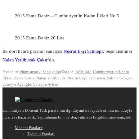
2015 Esma Deniz – Cumhuriyet’in Kadın İlkleri No:5
2015 Esma Deniz 20 Lira
İlk dört hatıra paranın sanatçısı
Nesrin Ekşi Schnepf
, beşincisininki
Nalan Yerlibucak Çakır
‘dır.
Posted in:
Nümismatik
,
Şahsiyetler
Tagged:
Afife Jale
,
Cumhuriyet’in Kadın
İlkleri
,
Esma Deniz
,
Nalan Yerlibucak
,
Nesrin Ekşi
,
para serisi
,
Sabiha Gökçen
,
Süreyya Ağaoğlu
,
Süreyya Ayhan
Cumhuriyeti Dönemi Türk paralarına ilgi duyanlara faydalı olması umuduyla
bu siteyi hazırladık. Yayımlanan tüm veriler, yalnızca bilgilendirme amaçlıdır.
Madeni Paralar
+
Tedavül Paraları