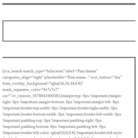
[yca_search search_type="fullscreen" label="Para Arama"
categories_align="right" placeholder="Para arama..." text_button="Ara"
form_overlay_background="rgba(34,34,34,0.9)"
result_separator_color="#e7e7e7"
css=".vc_custom_1678841600583{margin-top: 0px !important;margin-
right: 0px !important;margin-bottom: 0px !important;margin-left: 0px
!important;border-top-width: 0px !important;border-right-width: 0px
!important;border-bottom-width: 0px !important;border-left-width: 0px
!important;padding-top: 0px !important;padding-right: 0px
!important;padding-bottom: 0px !important;padding-left: 0px
!important;border-left-color: rgba(0,0,0,0.8) !important;border-left-style: