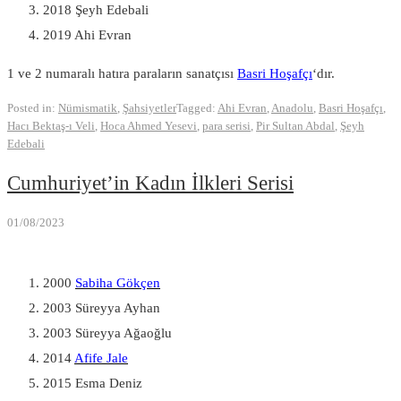
2018 Şeyh Edebali
2019 Ahi Evran
1 ve 2 numaralı hatıra paraların sanatçısı
Basri Hoşafçı
‘dır.
Posted in:
Nümismatik
,
Şahsiyetler
Tagged:
Ahi Evran
,
Anadolu
,
Basri Hoşafçı
,
Hacı Bektaş-ı Veli
,
Hoca Ahmed Yesevi
,
para serisi
,
Pir Sultan Abdal
,
Şeyh
Edebali
Cumhuriyet’in Kadın İlkleri Serisi
01/08/2023
2000
Sabiha Gökçen
2003 Süreyya Ayhan
2003 Süreyya Ağaoğlu
2014
Afife Jale
2015 Esma Deniz