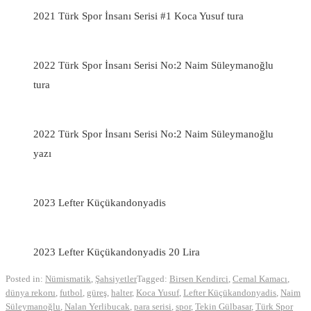
2021 Türk Spor İnsanı Serisi #1 Koca Yusuf tura
2022 Türk Spor İnsanı Serisi No:2 Naim Süleymanoğlu
tura
2022 Türk Spor İnsanı Serisi No:2 Naim Süleymanoğlu
yazı
2023 Lefter Küçükandonyadis
2023 Lefter Küçükandonyadis 20 Lira
Posted in:
Nümismatik
,
Şahsiyetler
Tagged:
Birsen Kendirci
,
Cemal Kamacı
,
dünya rekoru
,
futbol
,
güreş
,
halter
,
Koca Yusuf
,
Lefter Küçükandonyadis
,
Naim
Süleymanoğlu
,
Nalan Yerlibucak
,
para serisi
,
spor
,
Tekin Gülbasar
,
Türk Spor