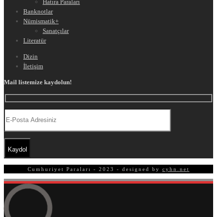
Hatıra Paraları
Banknotlar
Nümismatik
+
Sanatçılar
Literatür
Dizin
İletişim
Mail listemize kaydolun!
Cumhuriyet Paraları - 2023 - designed by
cyhn.net