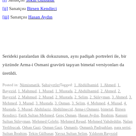
[i]
Sanatçısı
Tekin Gülbasar
[ii]
Sanatçısı
Birsen Kendirci
[iii]
Sanatçısı
Hasan Aydın
Serideki paralardan ilk dokuzunun, aynı padişah portreleri ile, bir
yüzünde Arma-i Osmani gravürü taşıyan bimetal versiyonları da
üretildi.
Posted in:
Nümismatik
,
Şahsiyetler
Tagged:
1. Abdülhamid
,
1. Ahmed
,
1.
Bayezid
,
1. Mahmud
,
1. Murad
,
1. Mustafa
,
2. Abdülhamid
,
2. Ahmed
,
2.
Bayezid
,
2. Mahmud
,
2. Murad
,
2. Mustafa
,
2. Selim
,
2. Süleyman
,
3. Ahmed
,
3.
Mehmed
,
3. Murad
,
3. Mustafa
,
3. Osman
,
3. Selim
,
4. Mehmed
,
4. Murad
,
4.
Mustafa
,
5. Murad
,
Abdülaziz
,
Abdülmecid
,
Arma-i Osmani
,
bimetal
,
Birsen
Kendirci
,
Fatih Sultan Mehmed
,
Genç Osman
,
Hasan Aydın
,
İbrahim
,
Kanuni
Sultan Süleyman
,
Mehmed Çelebi
,
Mehmed Reşad
,
Mehmed Vahdeddin
,
Nalan
Yerlibucak
,
Orhan Gazi
,
Osman Gazi
,
Osmanlı
,
Osmanlı Padişahları
,
para serisi
,
Sultan İbrahim
,
Tekin Gülbasar
,
Yavuz Sultan Selim
,
Yıldırım Bayezid