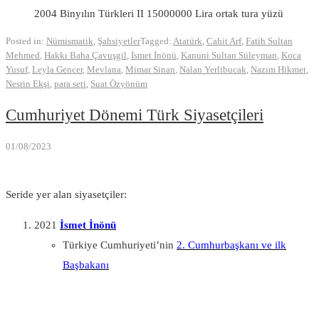
2004 Binyılın Türkleri II 15000000 Lira ortak tura yüzü
Posted in:
Nümismatik
,
Şahsiyetler
Tagged:
Atatürk
,
Cahit Arf
,
Fatih Sultan
Mehmed
,
Hakkı Baha Çavuşgil
,
İsmet İnönü
,
Kanuni Sultan Süleyman
,
Koca
Yusuf
,
Leyla Gencer
,
Mevlana
,
Mimar Sinan
,
Nalan Yerlibucak
,
Nazım Hikmet
,
Nesrin Ekşi
,
para seti
,
Suat Özyönüm
Cumhuriyet Dönemi Türk Siyasetçileri
01/08/2023
Seride yer alan siyasetçiler:
2021
İsmet İnönü
Türkiye Cumhuriyeti’nin
2. Cumhurbaşkanı ve ilk
Başbakanı