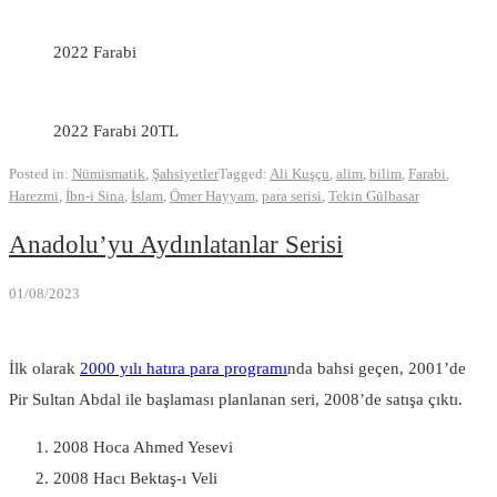
2022 Farabi
2022 Farabi 20TL
Posted in:
Nümismatik
,
Şahsiyetler
Tagged:
Ali Kuşçu
,
alim
,
bilim
,
Farabi
,
Harezmi
,
İbn-i Sina
,
İslam
,
Ömer Hayyam
,
para serisi
,
Tekin Gülbasar
Anadolu’yu Aydınlatanlar Serisi
01/08/2023
İlk olarak
2000 yılı hatıra para programı
nda bahsi geçen, 2001’de
Pir Sultan Abdal ile başlaması planlanan seri, 2008’de satışa çıktı.
2008 Hoca Ahmed Yesevi
2008 Hacı Bektaş-ı Veli