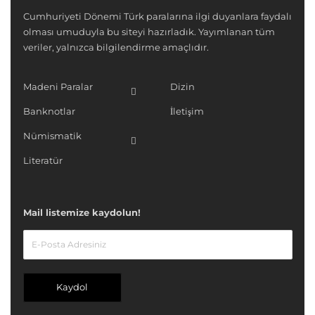
Cumhuriyeti Dönemi Türk paralarına ilgi duyanlara faydalı
olması umuduyla bu siteyi hazırladık. Yayımlanan tüm
veriler, yalnızca bilgilendirme amaçlıdır.
Madeni Paralar
Dizin
Banknotlar
İletişim
Nümismatik
Literatür
Mail listemize kaydolun!