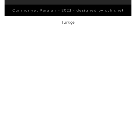
Cumhuriyet Paraları - 2023 - designed by
cyhn.net
Türkçe