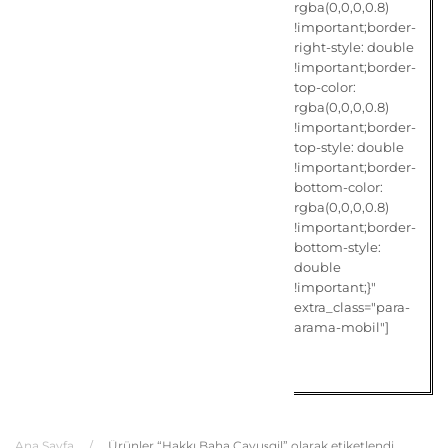
rgba(0,0,0,0.8)
!important;border-
right-style: double
!important;border-
top-color:
rgba(0,0,0,0.8)
!important;border-
top-style: double
!important;border-
bottom-color:
rgba(0,0,0,0.8)
!important;border-
bottom-style:
double
!important;}"
extra_class="para-
arama-mobil"]
Ana Sayfa
/
Ürünler “Hakkı Baha Çavuşgil” olarak etiketlendi