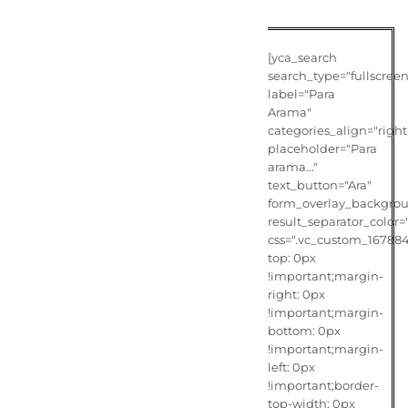
[yca_search
search_type="fullscreen
label="Para
Arama"
categories_align="right
placeholder="Para
arama..."
text_button="Ara"
form_overlay_backgroun
result_separator_color
css=".vc_custom_16788
top: 0px
!important;margin-
right: 0px
!important;margin-
bottom: 0px
!important;margin-
left: 0px
!important;border-
top-width: 0px